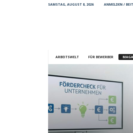
SAMSTAG, AUGUST 8, 2026
ANMELDEN / BEI
A
r
b
e
ARBEITSWELT
FÜR BEWERBER
MAGA
i
t
s
k
r
a
e
f
t
e
.
d