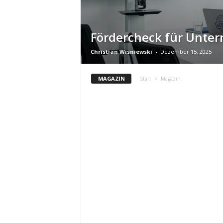
e
Fördercheck für Unte
Christian Wisniewski
-
Dezember 15, 2025
MAGAZIN
Start
Magazin