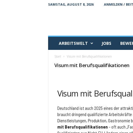
SAMSTAG, AUGUST 8, 2026
ANMELDEN / BEI
A
ARBEITSWELT
JOBS
BEWER
r
b
Start
Visum mit Berufsqualifikationen
e
i
Visum mit Berufsqualifikationen
t
s
k
r
Visum mit Berufsqual
a
e
f
Deutschland ist auch 2025 eines der attrakti
t
braucht dringend qualifizierte Arbeitskräfte
e
Dienstleistungen, Produktion, Gastronomie b
.
mit Berufsqualifikationen
– oft auch „Fa
d