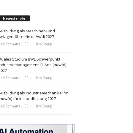
Neueste Jobs
Ausbildung als Maschinen- und
Anlagenführer*in (m/w/d) 2027
Bad Schwartau, DE
Hero Group
Duales Studium BWL Schwerpunkt
Industriemanagement, B. Arts (m/w/d)
2027
Bad Schwartau, DE
Hero Group
Ausbildung als Industriemechaniker*in
(m/w/d) für Instandhaltung 2027
Bad Schwartau, DE
Hero Group