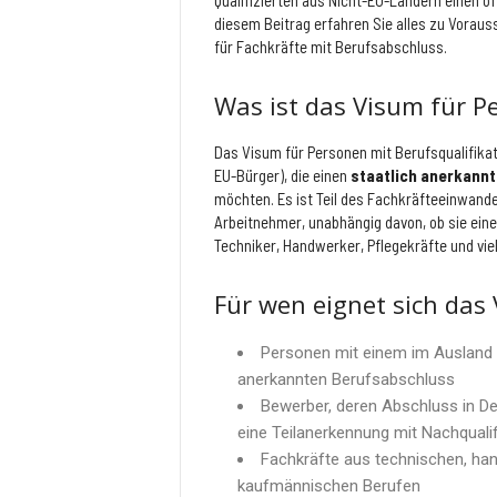
Qualifizierten aus Nicht-EU-Ländern einen of
e
diesem Beitrag erfahren Sie alles zu Voraus
für Fachkräfte mit Berufsabschluss.
Was ist das Visum für P
Das Visum für Personen mit Berufsqualifikati
EU-Bürger), die einen
staatlich anerkann
möchten. Es ist Teil des Fachkräfteeinwande
Arbeitnehmer, unabhängig davon, ob sie ein
Techniker, Handwerker, Pflegekräfte und vie
Für wen eignet sich das
Personen mit einem im Ausland e
anerkannten Berufsabschluss
Bewerber, deren Abschluss in De
eine Teilanerkennung mit Nachqualifi
Fachkräfte aus technischen, han
kaufmännischen Berufen