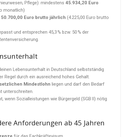
genieurwesen, Pflege): mindestens
45.934,20 Euro
o monatlich)
s
50.700,00 Euro brutto jährlich
(4.225,00 Euro brutto
epasst und entsprechen 45,3 % bzw. 50 % der
entenversicherung.
nsunterhalt
einen Lebensunterhalt in Deutschland selbstständig
er Regel durch ein ausreichend hohes Gehalt.
setzlichen Mindestlohn
liegen und darf den Bedarf
t unterschreiten.
nt, wenn Sozialleistungen wie Bürgergeld (SGB II) nötig
dere Anforderungen ab 45 Jahren
grenze
für das Fachkräftevisum.