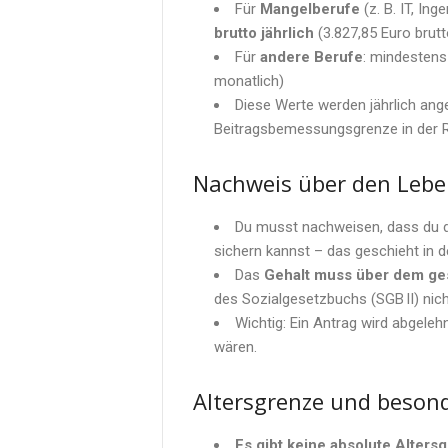
Für
Mangelberufe
(z. B. IT, In
brutto jährlich
(3.827,85 Euro brutt
Für
andere Berufe
: mindesten
monatlich)
Diese Werte werden jährlich ang
Beitragsbemessungsgrenze in der R
Nachweis über den Lebe
Du musst nachweisen, dass du d
sichern kannst – das geschieht in d
Das
Gehalt muss über dem ge
des Sozialgesetzbuchs (SGB II) nich
Wichtig: Ein Antrag wird abgeleh
wären.
Altersgrenze und beson
Es gibt keine absolute Alters