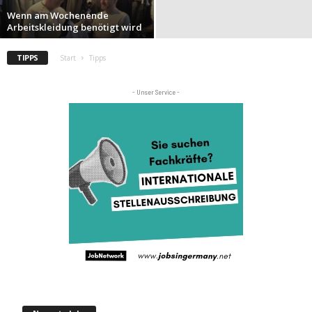
Wenn am Wochenende
Arbeitskleidung benötigt wird
TIPPS
Start
Tipps
- Unser Service -