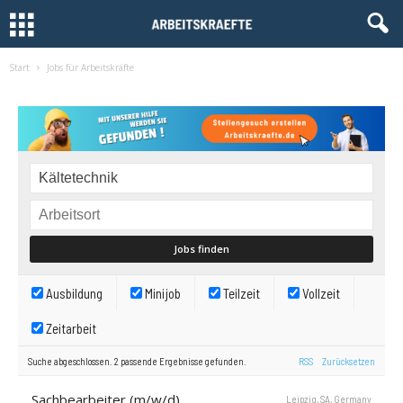
Start
Jobs für Arbeitskräfte
Ausbildung
Minijob
Teilzeit
Vollzeit
Zeitarbeit
Suche abgeschlossen. 2 passende Ergebnisse gefunden.
RSS
Zurücksetzen
Sachbearbeiter (m/w/d)
Leipzig, SA, Germany