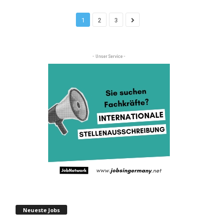
1
2
3
- Unser Service -
Neueste Jobs